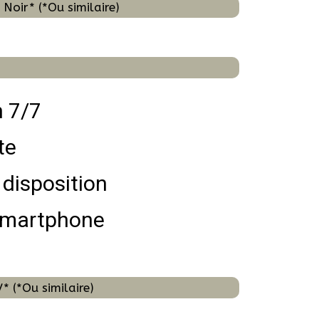
Noir* (*Ou similaire)
n 7/7
te
 disposition
Smartphone
 (*Ou similaire)