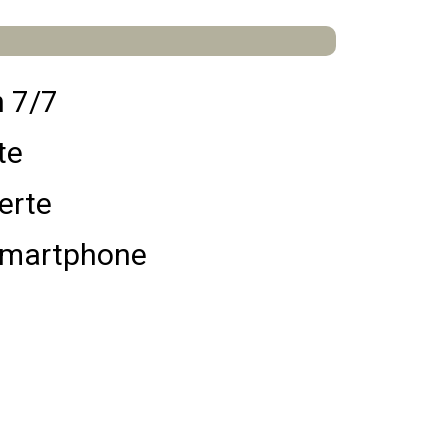
n 7/7
te
erte
Smartphone