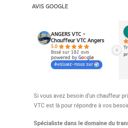
AVIS GOOGLE
France
Anne Fourmy
ANGERS VTC -
ans
il y a 3 ans
Chauffeur VTC Angers
5.0
ctuel et très 
Encore un grand merci Hugo 
Tr
Basé sur 182 avis
'a accompagné 
pour votre réactivité, 
pr
powered by
G
o
o
g
l
e
istration. Le 
efficacité, rapidité et 
évaluez-nous sur
ès bien passé : 
maîtrise.A bientôt
e, chauffeur 
ussion 
Si vous avez besoin d’un chauffeur
VTC est là pour répondre à vos besoi
Spécialiste dans le domaine du tra