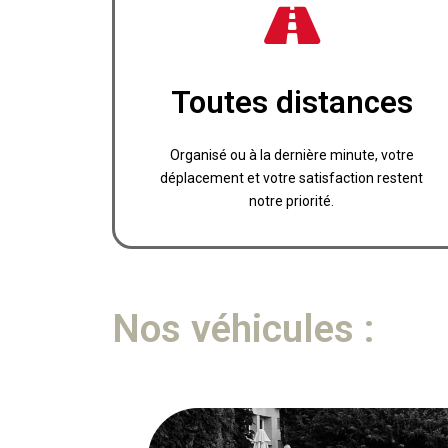
Réserver
Toutes distances
boissons offertes pendant votre trajet.
Un service premium avec friandises et
Organisé ou à la dernière minute, votre
Disponible 7/7
déplacement et votre satisfaction restent
notre priorité.
Nos véhicules :