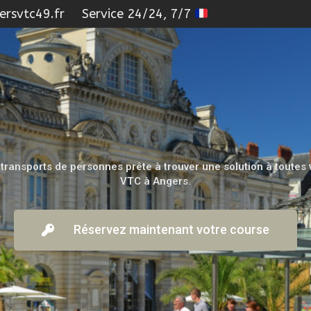
rsvtc49.fr
Service 24/24, 7/7
 transports de personnes prête à trouver une solution à toute
VTC à Angers.
Réservez maintenant votre course