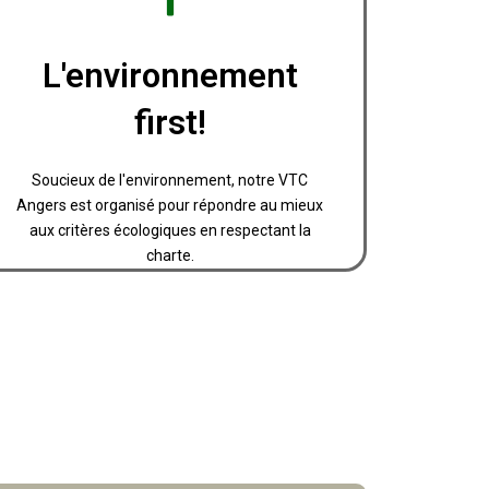
Réserver
L'environnement
first!
sécurisé par CB ou espèces.
Nous offrons également un paiement
Soucieux de l'environnement, notre VTC
Pour votre confort
Angers est organisé pour répondre au mieux
aux critères écologiques en respectant la
charte.