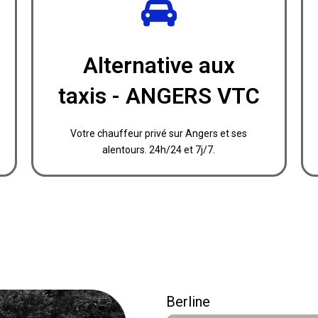
Réserver
Alternative aux
Appelez-nous ou contactez-nous par email.
taxis - ANGERS VTC
réseau
Profitez de notre
Votre chauffeur privé sur Angers et ses
alentours. 24h/24 et 7j/7.
Berline